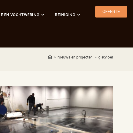
OFFERTE
IE EN VOCHTWERING
REINIGING
>
Nieuws en projecten
>
gietvloer