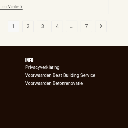
Lees Verder
1
2
3
4
…
7
Info
Privacyverklaring
Voorwaarden Best Building Service
Voorwaarden Betonrenovatie