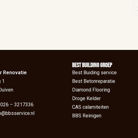
BEst Building groep
r Renovatie
Best Buiding service
 1
Best Betonreparatie
Duiven
Diamond Flooring
Droge Kelder
: 026 – 3217336
CAS calamiteiten
fo@bbsservice.nl
BBS Reinigen