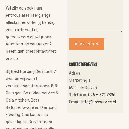
Wij zijn op zoek naar
enthousiaste, leergierige
alleskunners! Ben jij handig,
een harde werker,
gemotiveerd en wil jij ons
team komen versterken?
Neem dan snel contact met
ons op.
Contactgegevens
Bij Best Building Service B.V.
Adres
werken wij vanuit
Marketing 1
verschillende disciplines: BBS
6921 RE Duiven
Reinigen, Best Vloerservice &
Telefoon:
026 – 3217336
Calamiteiten, Best
Email:
info@bbsservice.nl
Betonrenovatie en Diamond
Flooring. Ons kantoor is
gevestigd in Duiven, maar
onze werkzaamheden zijn