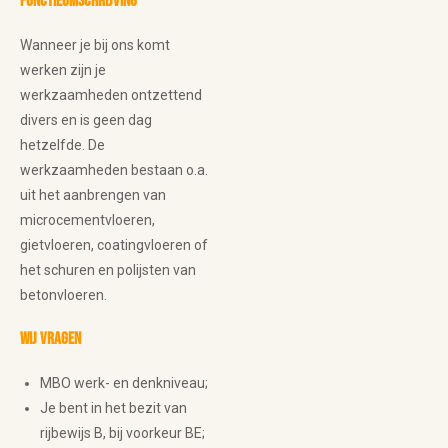
Functieomschrijving
Wanneer je bij ons komt
werken zijn je
werkzaamheden ontzettend
divers en is geen dag
hetzelfde. De
werkzaamheden bestaan o.a.
uit het aanbrengen van
microcementvloeren,
gietvloeren, coatingvloeren of
het schuren en polijsten van
betonvloeren.
Wij vragen
MBO werk- en denkniveau;
Je bent in het bezit van
rijbewijs B, bij voorkeur BE;