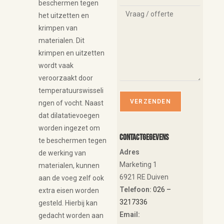
beschermen tegen
het uitzetten en
krimpen van
materialen. Dit
krimpen en uitzetten
wordt vaak
veroorzaakt door
temperatuurswisseli
ngen of vocht. Naast
dat dilatatievoegen
worden ingezet om
Contactgegevens
te beschermen tegen
Adres
de werking van
Marketing 1
materialen, kunnen
6921 RE Duiven
aan de voeg zelf ook
Telefoon:
026 –
extra eisen worden
3217336
gesteld. Hierbij kan
Email:
gedacht worden aan