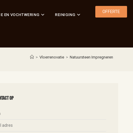
OFFERTE
IE EN VOCHTWERING
REINIGING
>
Vloerrenovatie
>
Natuursteen Impregneren
ntact op