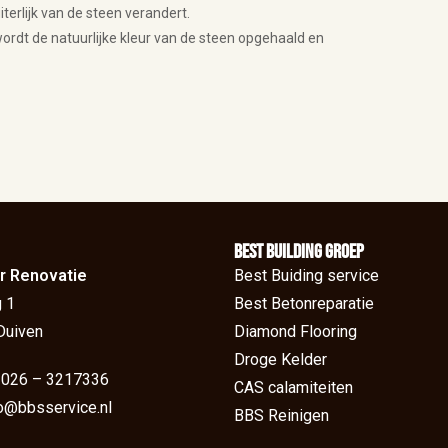
erlijk van de steen verandert.
dt de natuurlijke kleur van de steen opgehaald en
BEst Building groep
r Renovatie
Best Buiding service
 1
Best Betonreparatie
Duiven
Diamond Flooring
Droge Kelder
: 026 – 3217336
CAS calamiteiten
fo@bbsservice.nl
BBS Reinigen