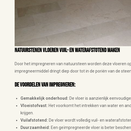
Natuurstenen vloeren vuil- en waterafstotend maken
Door het impregneren van natuursteen worden deze vloeren op
impregneermiddel dringt diep door tot in de poriën van de steen
De voordelen van impregneren:
Gemakkelijk onderhoud:
De vloer is aanzienlijk eenvoudige
Vloeistofvast:
Het voorkomt het intrekken van water en and
krijgen.
Vuilafstotend:
De vloer wordt volledig vuil- en waterafstote
Duurzaamheid:
Een geïmpregneerde vloer is beter bescher