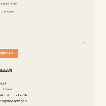
gegevens
ing 1
E Duiven
on:
026 – 3217336
info@bbsservice.nl