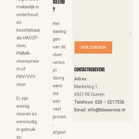
iseerd
makkelijk in
?
onderhoud
en
Het
beschikbaar
aanleg
als HACCP-
gen
vloer,
van de
PMMA-
vloer
vloersystee
verloo
m of
Contactgegevens
pt
PBV/VVV-
doorg
Adres
vloer.
aans
Marketing 1
via
6921 RE Duiven
Er zijn
een
Telefoon:
026 – 3217336
weinig
vast
Email:
info@bbsservice.nl
vloeren zo
proces
eenvoudig
,
in gebruik
afgest
en