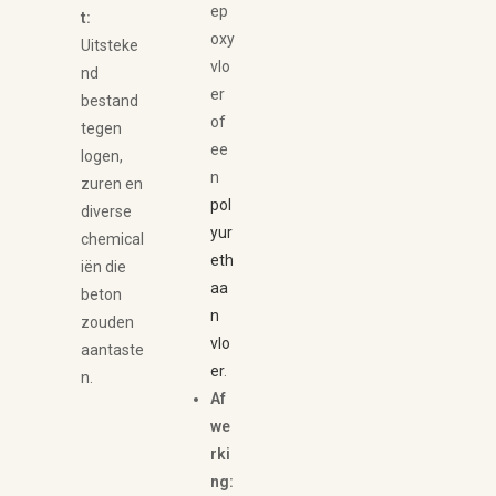
ep
t:
oxy
Uitsteke
vlo
nd
er
bestand
of
tegen
ee
logen,
n
zuren en
pol
diverse
yur
chemical
eth
iën die
aa
beton
n
zouden
vlo
aantaste
er
.
n.
Af
we
rki
ng: