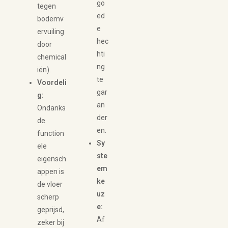
go
tegen
ed
bodemv
e
ervuiling
hec
door
hti
chemical
ng
iën).
te
Voordeli
gar
g:
an
Ondanks
der
de
en.
function
Sy
ele
ste
eigensch
em
appen is
ke
de vloer
uz
scherp
e:
geprijsd,
Af
zeker bij