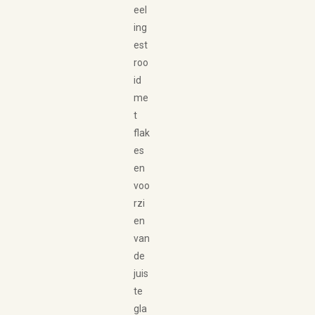
eel
ing
est
roo
id
me
t
flak
es
en
voo
rzi
en
van
de
juis
te
gla