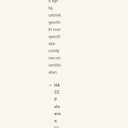
n zijn
bij
uitstek
geschi
kt voor
specifi
eke
richtlij
nen en
certific
aten:
HA
CC
P
vlo
ere
n: