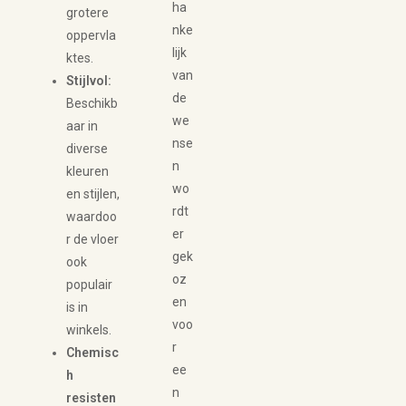
ha
grotere
nke
oppervla
lijk
ktes.
van
Stijlvol:
de
Beschikb
we
aar in
nse
diverse
n
kleuren
wo
en stijlen,
rdt
waardoo
er
r de vloer
gek
ook
oz
populair
en
is in
voo
winkels.
r
Chemisc
ee
h
n
resisten