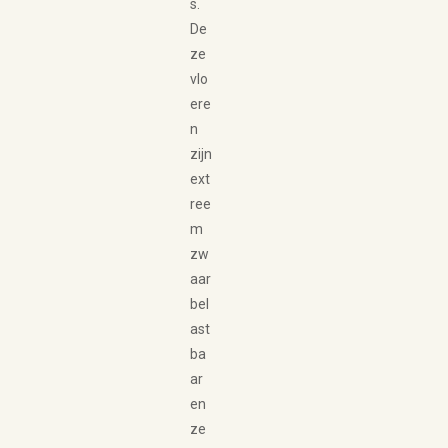
s.
De
ze
vlo
ere
n
zijn
ext
ree
m
zw
aar
bel
ast
ba
ar
en
ze