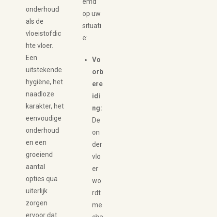
emd
onderhoud
op uw
als de
situati
vloeistofdic
e:
hte vloer.
Een
Vo
uitstekende
orb
hygiëne, het
ere
naadloze
idi
karakter, het
ng:
eenvoudige
De
onderhoud
on
en een
der
groeiend
vlo
aantal
er
opties qua
wo
uiterlijk
rdt
zorgen
me
ervoor dat