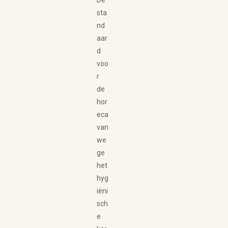
Dé
sta
nd
aar
d
voo
r
de
hor
eca
van
we
ge
het
hyg
iëni
sch
e