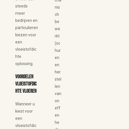
cha
steeds
nis
meer
ch
bedrijven en
be
particulieren
we
kiezen voor
rkt
een
(sc
vloeistofdic
hur
hte
en
oplossing.
en
her
Voordelen
stel
vloeistofdic
len
hte vloeren
van
on
Wanneer u
eff
kiest voor
en
een
he
vloeistofdic