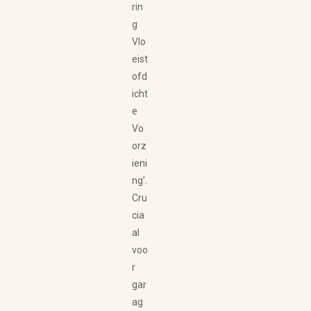
rin
g
Vlo
eist
ofd
icht
e
Vo
orz
ieni
ng’.
Cru
cia
al
voo
r
gar
ag