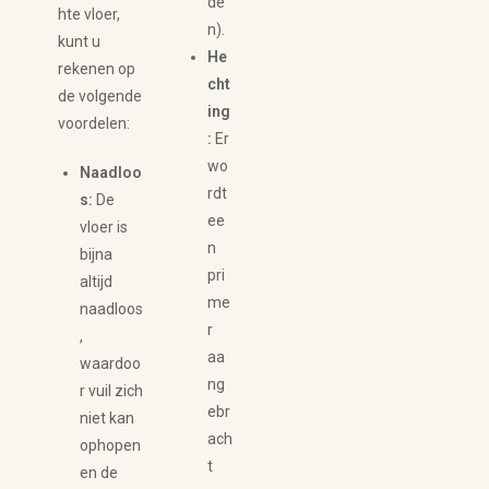
de
hte vloer,
n).
kunt u
He
rekenen op
cht
de volgende
ing
voordelen:
:
Er
wo
Naadloo
rdt
s:
De
ee
vloer is
n
bijna
pri
altijd
me
naadloos
r
,
aa
waardoo
ng
r vuil zich
ebr
niet kan
ach
ophopen
t
en de