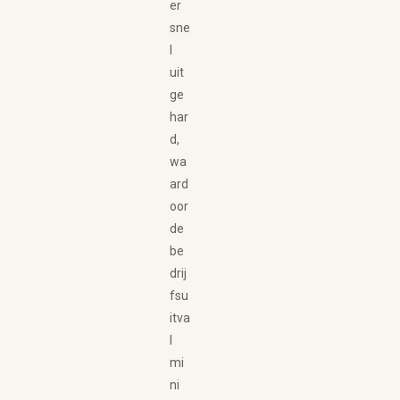
er
sne
l
uit
ge
har
d,
wa
ard
oor
de
be
drij
fsu
itva
l
mi
ni