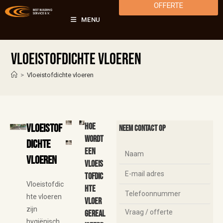
OFFERTE
MENU
Vloeistofdichte vloeren
>
Vloeistofdichte vloeren
Vloeistof
Hoe
Neem contact op
wordt
dichte
een
vloeren
vloeis
tofdic
Vloeistofdic
hte
hte vloeren
vloer
zijn
gereal
hygiënisch,