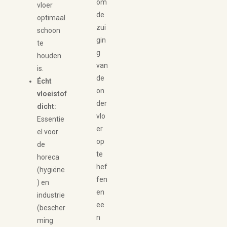
om
vloer
de
optimaal
zui
schoon
gin
te
g
houden
van
is.
de
Écht
on
vloeistof
der
dicht:
vlo
Essentie
er
el voor
op
de
te
horeca
hef
(hygiëne
fen
) en
en
industrie
ee
(bescher
n
ming