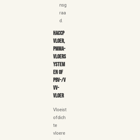
nsg
raa
d.
HACCP
vloer,
PMMA-
vloers
ystem
en of
PBV-/V
VV-
vloer
Vloeist
ofdich
te
vloere