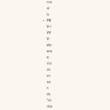
ma
al
is.
PB
V-/
VV
V-
vlo
ere
n:
Vol
do
en
aa
n
de
‘Ve
rkla