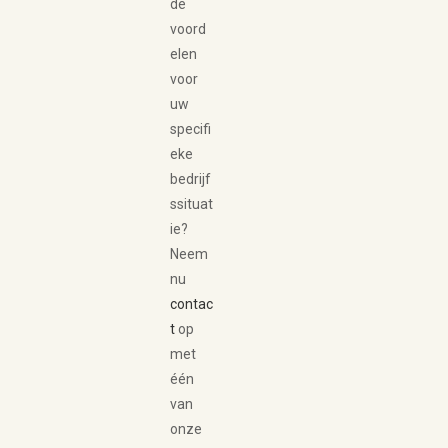
de
voord
elen
voor
uw
specifi
eke
bedrijf
ssituat
ie?
Neem
nu
contac
t
op
met
één
van
onze