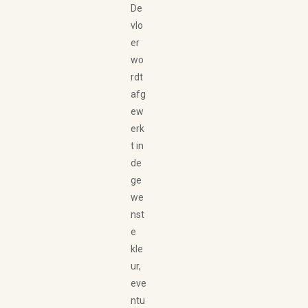
De
vlo
er
wo
rdt
afg
ew
erk
t in
de
ge
we
nst
e
kle
ur,
eve
ntu