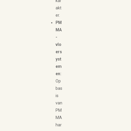
kar
akt
er.
PM
MA
-
vlo
ers
yst
em
en:
Op
bas
is
van
PM
MA
har