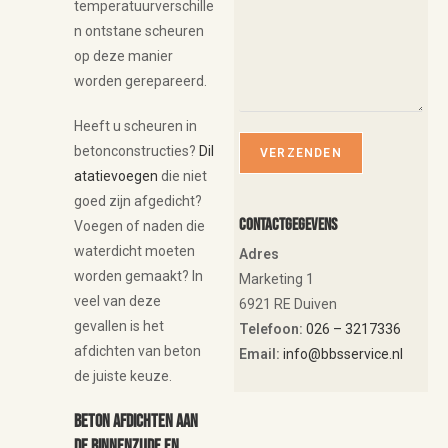
temperatuurverschille
n ontstane scheuren
op deze manier
worden gerepareerd.
Heeft u scheuren in
betonconstructies?
Dil
atatievoegen
die niet
goed zijn afgedicht?
Contactgegevens
Voegen of naden die
waterdicht moeten
Adres
worden gemaakt? In
Marketing 1
veel van deze
6921 RE Duiven
gevallen is het
Telefoon:
026 – 3217336
afdichten van beton
Email:
info@bbsservice.nl
de juiste keuze.
Beton afdichten aan
de binnenzijde en