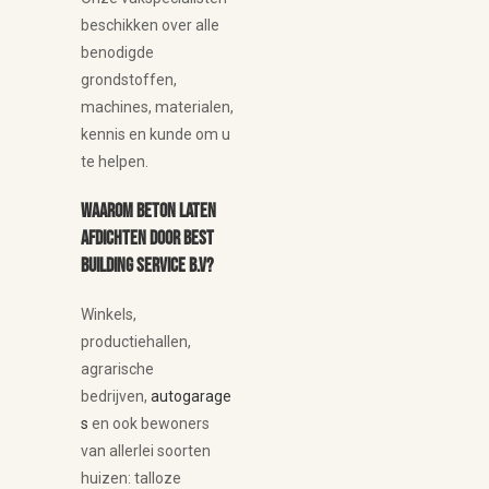
beschikken over alle
benodigde
grondstoffen,
machines, materialen,
kennis en kunde om u
te helpen.
Waarom beton laten
afdichten door Best
Building Service B.V?
Winkels,
productiehallen,
agrarische
bedrijven,
autogarage
s
en ook bewoners
van allerlei soorten
huizen: talloze