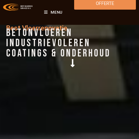
OFFERTE
MENU
Best Vloerrenovatie
BETONVLOEREN
INDUSTRIEVOLEREN
COATINGS & ONDERHOUD