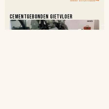
Meer informatie
Cementgebonden gietvloer
Met een cementgebonden gietvloer kun je minimale
niveauverschillen in de vloer wegwerken. Dit type gietvloer
is daardoor uitermate geschikt voor het uitvoeren van een
vloerrenovatie.
Meer informatie
Betonlook vloer