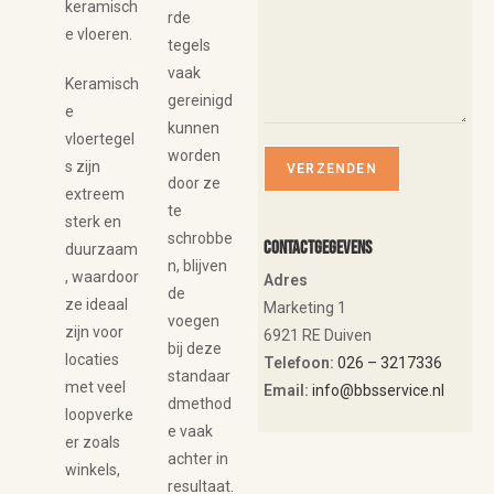
keramisch
rde
e vloeren.
tegels
vaak
Keramisch
gereinigd
e
kunnen
vloertegel
worden
s zijn
door ze
extreem
te
sterk en
schrobbe
Contactgegevens
duurzaam
n, blijven
, waardoor
Adres
de
ze ideaal
Marketing 1
voegen
zijn voor
6921 RE Duiven
bij deze
locaties
Telefoon:
026 – 3217336
standaar
met veel
Email:
info@bbsservice.nl
dmethod
loopverke
e vaak
er zoals
achter in
winkels,
resultaat.