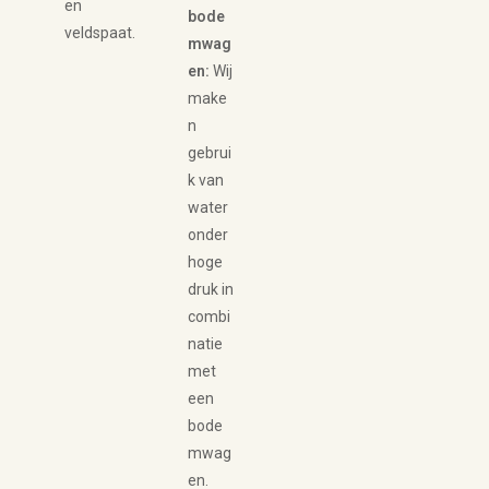
en
bode
veldspaat.
mwag
en:
Wij
make
n
gebrui
k van
water
onder
hoge
druk in
combi
natie
met
een
bode
mwag
en.