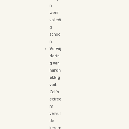
n
weer
volledi
g
schoo
n.
Verwij
derin
g van
hardn
ekkig
vuil:
Zelfs
extree
m
vervuil
de
keram