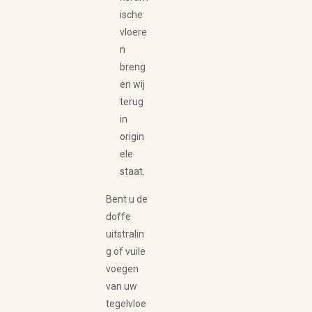
ische
vloere
n
breng
en wij
terug
in
origin
ele
staat.
Bent u de
doffe
uitstralin
g of vuile
voegen
van uw
tegelvloe