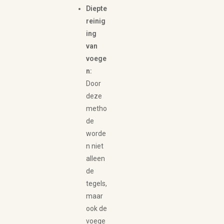
Diepte
reinig
ing
van
voege
n:
Door
deze
metho
de
worde
n niet
alleen
de
tegels,
maar
ook de
voege