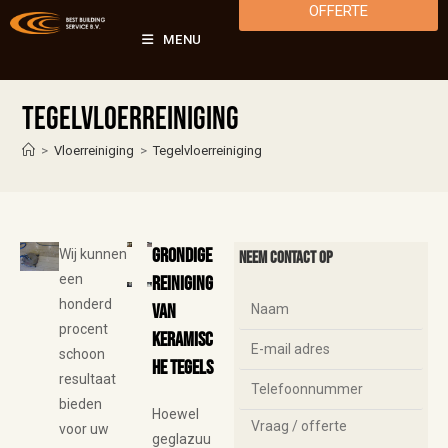
OFFERTE
MENU
Tegelvloerreiniging
>
Vloerreiniging
>
Tegelvloerreiniging
Grondige
Wij kunnen
Neem contact op
een
reiniging
honderd
van
procent
keramisc
schoon
he tegels
resultaat
bieden
Hoewel
voor uw
geglazuu