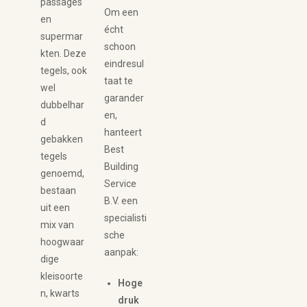
passages
Om een
en
écht
supermar
schoon
kten. Deze
eindresul
tegels, ook
taat te
wel
garander
dubbelhar
en,
d
hanteert
gebakken
Best
tegels
Building
genoemd,
Service
bestaan
B.V. een
uit een
specialisti
mix van
sche
hoogwaar
aanpak:
dige
kleisoorte
Hoge
n, kwarts
druk