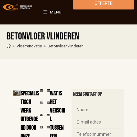
OFFERTE
MENU
Betonvloer vlinderen
>
Vloerrenovatie
>
Betonvloer vlinderen
Specialis
Wat is
Neem contact op
tisch
het
werk
verschi
uitgevoe
l
rd door
tussen
onze
een