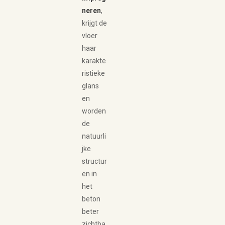
neren
,
krijgt de
vloer
haar
karakte
ristieke
glans
en
worden
de
natuurli
jke
structur
en in
het
beton
beter
zichtba