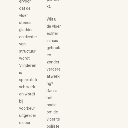
ervoor
kt.
dat de
vloer
Wilt u
steeds
de vloer
gladder
echter
en dichter
in huis
van
gebruik
structuur
en
wordt.
zonder
Vlinderen
verdere
is
afwerki
specialisti
ng?
sch werk
Dan is
en wordt
het
bij
nodig
voorkeur
om de
uitgevoer
vloer te
d door
polijste