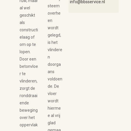
ruw, maar
info@bbsservice.nl
steem
al wel
overhe
geschikt
en
als
wordt
constructi
gelegd,
elaag of
is het
om op te
vlindere
lopen.
n
Door een
doorga
betonvloe
ans
r te
voldoen
vlinderen,
de. De
zorgt de
vloer
ronddraai
wordt
ende
hierme
beweging
e al vrij
over het
glad
oppervlak
gemaa