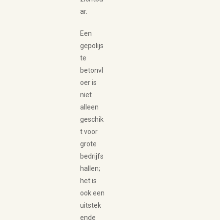
ar.
Een
gepolijs
te
betonvl
oer is
niet
alleen
geschik
t voor
grote
bedrijfs
hallen;
het is
ook een
uitstek
ende