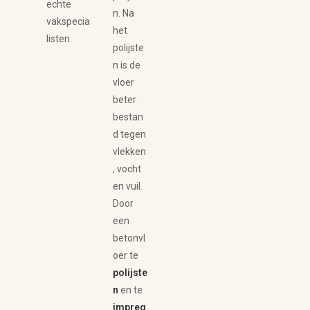
echte
n. Na
vakspecia
het
listen.
polijste
n is de
vloer
beter
bestan
d tegen
vlekken
, vocht
en vuil.
Door
een
betonvl
oer te
polijste
n
en te
impreg