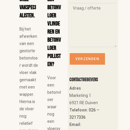
vakspeci
betonv
alisten.
loer
vlinde
Bij het
ren en
afwerken
betonv
van een
loer
gestorte
polijst
betonvloe
en?
r wordt de
vloer vlak
Voor
Contactgegevens
gemaakt
een
met een
Adres
betonvl
wapper.
Marketing 1
oer
Hierna is
6921 RE Duiven
waar
de vloer
Telefoon:
026 –
nog
nog
3217336
een
relatief
Email:
vloersy