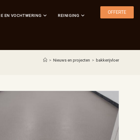
OFFERTE
IE EN VOCHTWERING
REINIGING
>
Nieuws en projecten
>
bakkerijvloer