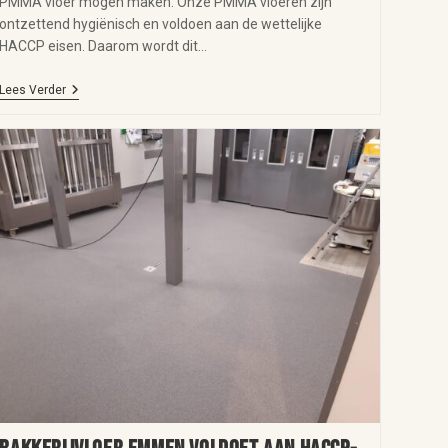
PMMA vloer mogen maken. Onze PMMA vloeren zijn
ontzettend hygiënisch en voldoen aan de wettelijke
HACCP eisen. Daarom wordt dit…
Lees Verder