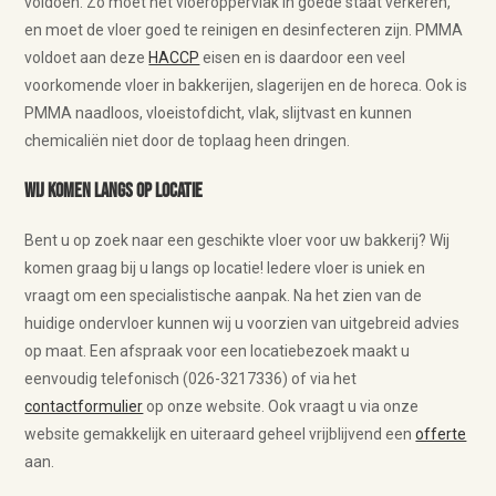
voldoen. Zo moet het vloeroppervlak in goede staat verkeren,
en moet de vloer goed te reinigen en desinfecteren zijn. PMMA
voldoet aan deze
HACCP
eisen en is daardoor een veel
voorkomende vloer in bakkerijen, slagerijen en de horeca. Ook is
PMMA naadloos, vloeistofdicht, vlak, slijtvast en kunnen
chemicaliën niet door de toplaag heen dringen.
Wij komen langs op locatie
Bent u op zoek naar een geschikte vloer voor uw bakkerij? Wij
komen graag bij u langs op locatie! Iedere vloer is uniek en
vraagt om een specialistische aanpak. Na het zien van de
huidige ondervloer kunnen wij u voorzien van uitgebreid advies
op maat. Een afspraak voor een locatiebezoek maakt u
eenvoudig telefonisch (026-3217336) of via het
contactformulier
op onze website. Ook vraagt u via onze
website gemakkelijk en uiteraard geheel vrijblijvend een
offerte
aan.