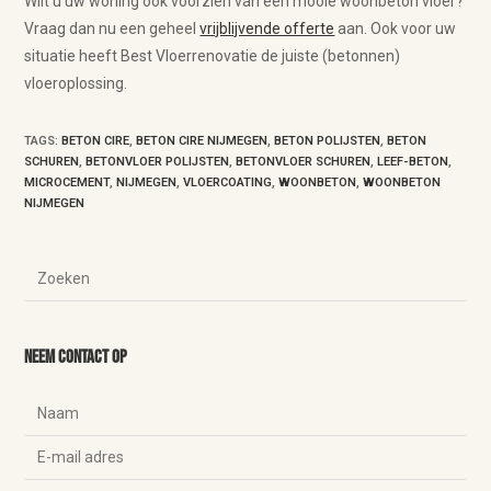
Wilt u uw woning ook voorzien van een mooie woonbeton vloer?
Vraag dan nu een geheel
vrijblijvende offerte
aan. Ook voor uw
situatie heeft Best Vloerrenovatie de juiste (betonnen)
vloeroplossing.
TAGS
:
BETON CIRE
,
BETON CIRE NIJMEGEN
,
BETON POLIJSTEN
,
BETON
SCHUREN
,
BETONVLOER POLIJSTEN
,
BETONVLOER SCHUREN
,
LEEF-BETON
,
MICROCEMENT
,
NIJMEGEN
,
VLOERCOATING
,
WOONBETON
,
WOONBETON
NIJMEGEN
Neem contact op