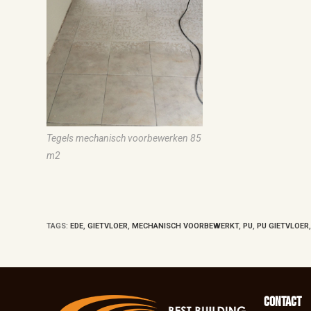
Tegels mechanisch voorbewerken 85
m2
TAGS
:
EDE
,
GIETVLOER
,
MECHANISCH VOORBEWERKT
,
PU
,
PU GIETVLOER
Contact