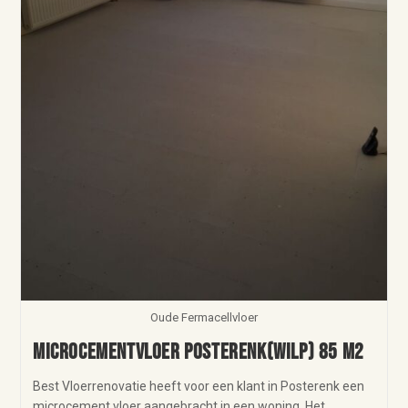
Oude Fermacellvloer
Microcementvloer Posterenk(Wilp) 85 m2
Best Vloerrenovatie heeft voor een klant in Posterenk een
microcement vloer aangebracht in een woning. Het