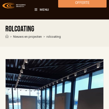
OFFERTE
MENU
rolcoating
>
Nieuws en projecten
>
rolcoating