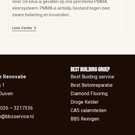
vloer. De keus is gevallen op ons ijzersterke PMMA
vloersysteem. PMMA is antislip, bestand tegen zeer
zware belasting en bovendien…
Lees Verder
BEst Building groep
r Renovatie
Best Buiding service
 1
Best Betonreparatie
Duiven
Diamond Flooring
Droge Kelder
: 026 – 3217336
CAS calamiteiten
fo@bbsservice.nl
BBS Reinigen