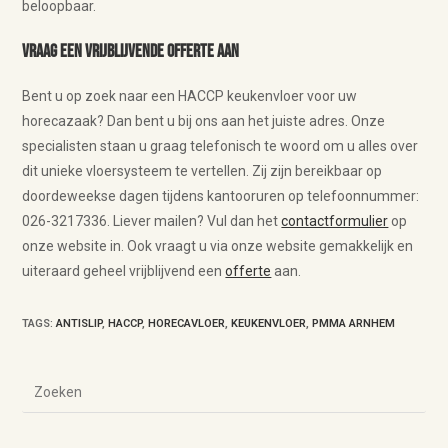
beloopbaar.
Vraag een vrijblijvende offerte aan
Bent u op zoek naar een HACCP keukenvloer voor uw
horecazaak? Dan bent u bij ons aan het juiste adres. Onze
specialisten staan u graag telefonisch te woord om u alles over
dit unieke vloersysteem te vertellen. Zij zijn bereikbaar op
doordeweekse dagen tijdens kantooruren op telefoonnummer:
026-3217336. Liever mailen? Vul dan het
contactformulier
op
onze website in. Ook vraagt u via onze website gemakkelijk en
uiteraard geheel vrijblijvend een
offerte
aan.
TAGS
:
ANTISLIP
,
HACCP
,
HORECAVLOER
,
KEUKENVLOER
,
PMMA ARNHEM