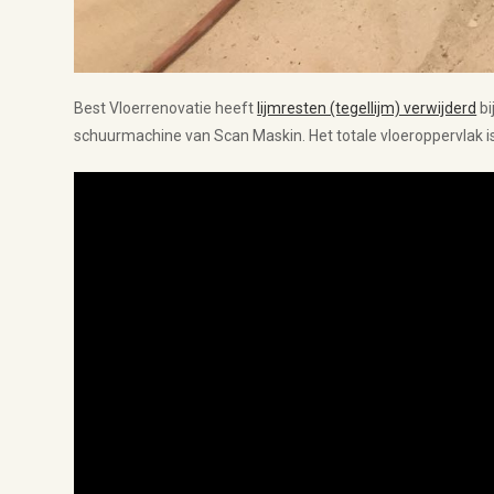
Best Vloerrenovatie heeft
lijmresten (tegellijm) verwijderd
bi
schuurmachine van Scan Maskin. Het totale vloeroppervlak i