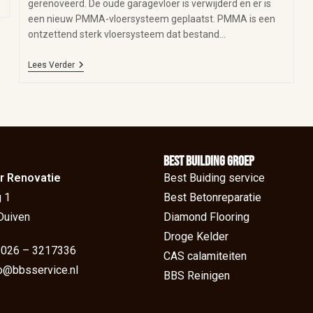
gerenoveerd. De oude garagevloer is verwijderd en er is
een nieuw PMMA-vloersysteem geplaatst. PMMA is een
ontzettend sterk vloersysteem dat bestand…
Lees Verder
BEst Building groep
r Renovatie
Best Buiding service
 1
Best Betonreparatie
Duiven
Diamond Flooring
Droge Kelder
: 026 – 3217336
CAS calamiteiten
fo@bbsservice.nl
BBS Reinigen