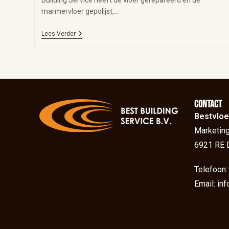
Building Service heeft de vloer gerepareerd en de
marmervloer gepolijst,…
Lees Verder
Contact
Bestvloe
Marketing
6921 RE 
Telefoon
Email: in