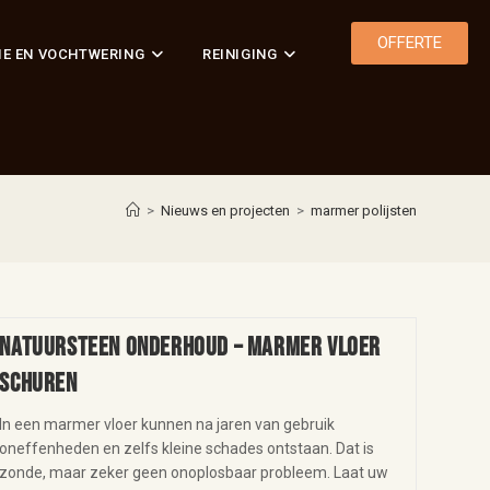
OFFERTE
IE EN VOCHTWERING
REINIGING
>
Nieuws en projecten
>
marmer polijsten
Natuursteen onderhoud – marmer vloer
schuren
In een marmer vloer kunnen na jaren van gebruik
oneffenheden en zelfs kleine schades ontstaan. Dat is
zonde, maar zeker geen onoplosbaar probleem. Laat uw