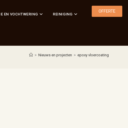
OFFERTE
IE EN VOCHTWERING
REINIGING
>
Nieuws en projecten
>
epoxy vloercoating