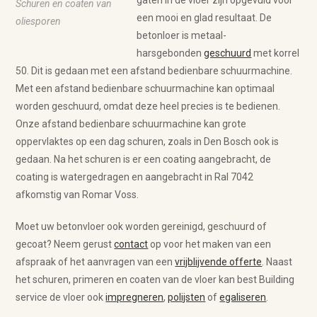
gaten in de vloer zijn opgevuld voor
Schuren en coaten van
een mooi en glad resultaat. De
oliesporen
betonloer is metaal-
harsgebonden
geschuurd
met korrel
50. Dit is gedaan met een afstand bedienbare schuurmachine.
Met een afstand bedienbare schuurmachine kan optimaal
worden geschuurd, omdat deze heel precies is te bedienen.
Onze afstand bedienbare schuurmachine kan grote
oppervlaktes op een dag schuren, zoals in Den Bosch ook is
gedaan. Na het schuren is er een coating aangebracht, de
coating is watergedragen en aangebracht in Ral 7042
afkomstig van Romar Voss.
Moet uw betonvloer ook worden gereinigd, geschuurd of
gecoat? Neem gerust
contact
op voor het maken van een
afspraak of het aanvragen van een
vrijblijvende offerte
. Naast
het schuren, primeren en coaten van de vloer kan best Building
service de vloer ook
impregneren
,
polijsten
of
egaliseren
.