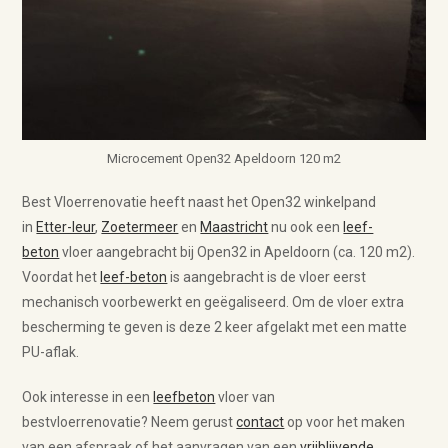
Microcement Open32 Apeldoorn 120 m2
Best Vloerrenovatie heeft naast het Open32 winkelpand
in
Etter-leur
,
Zoetermeer
en
Maastricht
nu ook een
leef-
beton
vloer aangebracht bij Open32 in Apeldoorn (ca. 120 m2).
Voordat het
leef-beton
is aangebracht is de vloer eerst
mechanisch voorbewerkt en geëgaliseerd. Om de vloer extra
bescherming te geven is deze 2 keer afgelakt met een matte
PU-aflak.
Ook interesse in een
leefbeton
vloer van
bestvloerrenovatie? Neem gerust
contact
op voor het maken
van een afspraak of het aanvragen van een
vrijblijvende