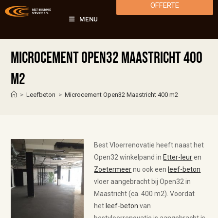
OFFERTE
MENU
Microcement Open32 Maastricht 400
m2
>
Leefbeton
>
Microcement Open32 Maastricht 400 m2
Best Vloerrenovatie heeft naast het
Open32 winkelpand in
Etter-leur
en
Zoetermeer
nu ook een
leef-beton
vloer aangebracht bij Open32 in
Maastricht (ca. 400 m2). Voordat
het
leef-beton
van