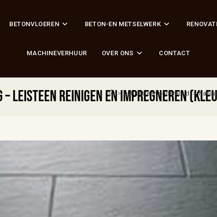
BETONVLOEREN
BETON-EN METSELWERK
RENOVAT
MACHINEVERHUUR
OVER ONS
CONTACT
– leisteen reinigen en impregneren (kleu
>
natuursteen onderhoud
>
Natuur