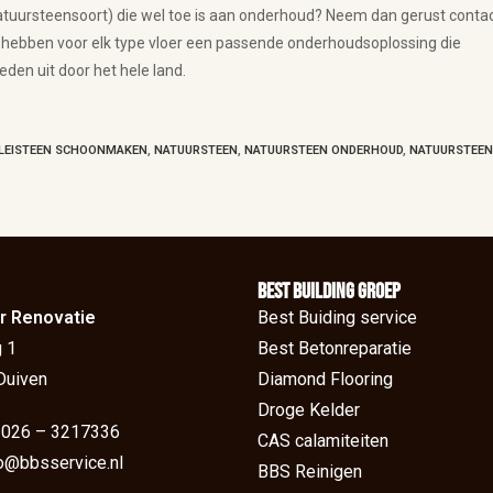
natuursteensoort) die wel toe is aan onderhoud? Neem dan gerust conta
 hebben voor elk type vloer een passende onderhoudsoplossing die
den uit door het hele land.
LEISTEEN SCHOONMAKEN
,
NATUURSTEEN
,
NATUURSTEEN ONDERHOUD
,
NATUURSTEE
BEst Building groep
r Renovatie
Best Buiding service
 1
Best Betonreparatie
Duiven
Diamond Flooring
Droge Kelder
: 026 – 3217336
CAS calamiteiten
fo@bbsservice.nl
BBS Reinigen