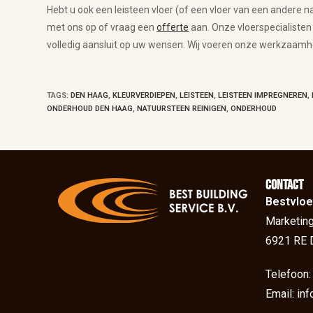
Hebt u ook een leisteen vloer (of een vloer van een andere 
met ons op of vraag een
offerte
aan. Onze vloerspecialisten
volledig aansluit op uw wensen. Wij voeren onze werkzaamhe
TAGS
:
DEN HAAG
,
KLEURVERDIEPEN
,
LEISTEEN
,
LEISTEEN IMPREGNEREN
,
ONDERHOUD DEN HAAG
,
NATUURSTEEN REINIGEN
,
ONDERHOUD
Contact
Bestvloe
Marketing
6921 RE 
Telefoon
Email: in