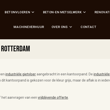
BETONVLOEREN
BETON-EN METSELWERK
RENOVAT
MACHINEVERHUUR
OVER ONS
CONTACT
d Rotterdam
 een
industriële gietvloer
aangebracht in een kantoorpand. De
industriële
n dit kantoorpand is gekozen voor de kleur grijs, maar de aflak is in ieder
f het aanvragen van een
vrijblijvende offerte
.