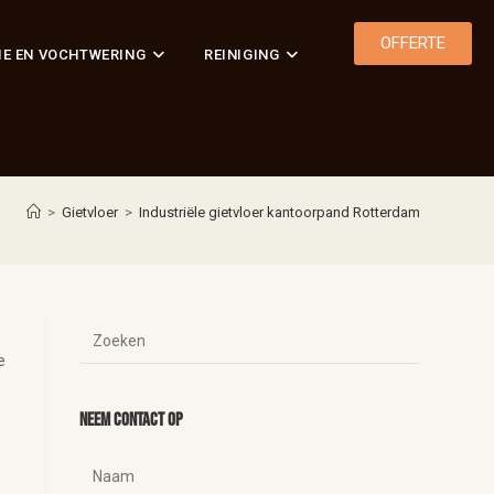
OFFERTE
IE EN VOCHTWERING
REINIGING
>
Gietvloer
>
Industriële gietvloer kantoorpand Rotterdam
e
Neem contact op