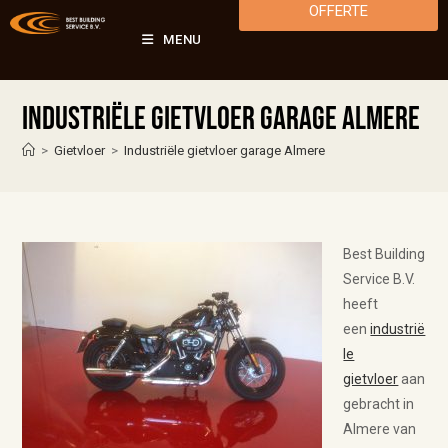
OFFERTE
MENU
Industriële gietvloer garage Almere
>
Gietvloer
>
Industriële gietvloer garage Almere
Best Building
Service B.V.
heeft
een
industrië
le
gietvloer
aan
gebracht in
Almere van