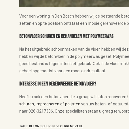
Voor een woning in Den Bosch hebben wij de bestaande bet
zetten en op te poetsen ontstaat een mooie gerenoveerde be
Betonvloer schuren en behandelen met polymeerwas
Na het uitgebreid schoonmaken van de vloer, hebben wij dez
hebben wij de betonvloer in de polymeerwas gezet. Polymeer
goed bestand is tegen intensief gebruik. Ook is de vloer mak
geheel opgepoetst voor een mooi eindresultaat.
Interesse in een gerenoveerde betonvloer?
Heeft u ook een betonvloer die u graag wilt laten renoveren
schuren
,
impregneren
of
polijsten
van uw beton- of natuurste
naar 026-3217336. Onze specialisten staan u graag te woord 
TAGS
:
BETON SCHUREN
,
VLOERRENOVATIE