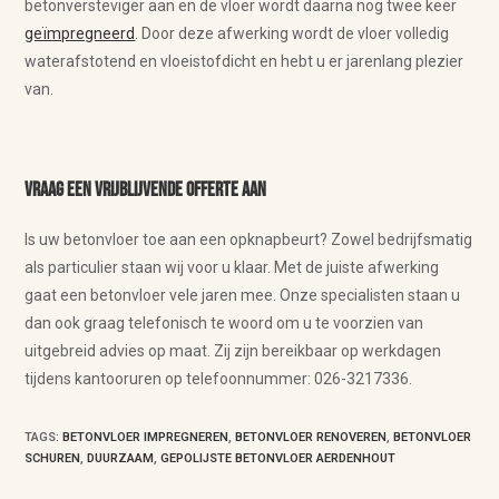
betonversteviger aan en de vloer wordt daarna nog twee keer
geïmpregneerd
. Door deze afwerking wordt de vloer volledig
waterafstotend en vloeistofdicht en hebt u er jarenlang plezier
van.
Vraag een vrijblijvende offerte aan
Is uw betonvloer toe aan een opknapbeurt? Zowel bedrijfsmatig
als particulier staan wij voor u klaar. Met de juiste afwerking
gaat een betonvloer vele jaren mee. Onze specialisten staan u
dan ook graag telefonisch te woord om u te voorzien van
uitgebreid advies op maat. Zij zijn bereikbaar op werkdagen
tijdens kantooruren op telefoonnummer: 026-3217336.
TAGS
:
BETONVLOER IMPREGNEREN
,
BETONVLOER RENOVEREN
,
BETONVLOER
SCHUREN
,
DUURZAAM
,
GEPOLIJSTE BETONVLOER AERDENHOUT