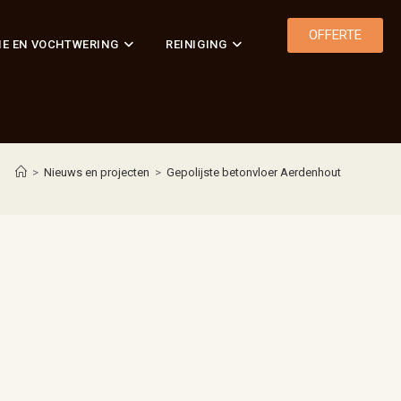
OFFERTE
IE EN VOCHTWERING
REINIGING
>
Nieuws en projecten
>
Gepolijste betonvloer Aerdenhout