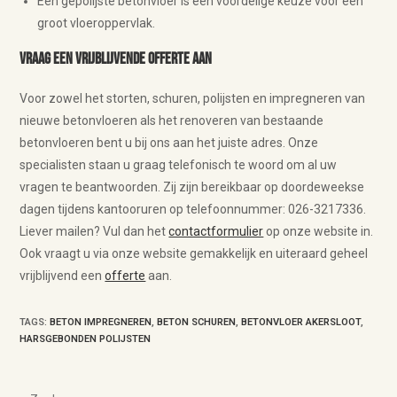
Een gepolijste betonvloer is een voordelige keuze voor een
groot vloeroppervlak.
Vraag een vrijblijvende offerte aan
Voor zowel het storten, schuren, polijsten en impregneren van
nieuwe betonvloeren als het renoveren van bestaande
betonvloeren bent u bij ons aan het juiste adres. Onze
specialisten staan u graag telefonisch te woord om al uw
vragen te beantwoorden. Zij zijn bereikbaar op doordeweekse
dagen tijdens kantooruren op telefoonnummer: 026-3217336.
Liever mailen? Vul dan het
contactformulier
op onze website in.
Ook vraagt u via onze website gemakkelijk en uiteraard geheel
vrijblijvend een
offerte
aan.
TAGS
:
BETON IMPREGNEREN
,
BETON SCHUREN
,
BETONVLOER AKERSLOOT
,
HARSGEBONDEN POLIJSTEN