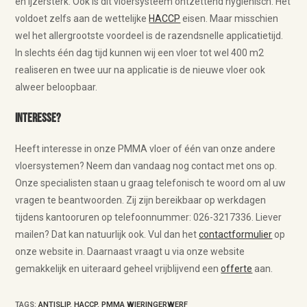
en ijzersterk. Ook is dit vloersysteem ontzettend hygiënisch. Het
voldoet zelfs aan de wettelijke
HACCP
eisen. Maar misschien
wel het allergrootste voordeel is de razendsnelle applicatietijd.
In slechts één dag tijd kunnen wij een vloer tot wel 400 m2
realiseren en twee uur na applicatie is de nieuwe vloer ook
alweer beloopbaar.
Interesse?
Heeft interesse in onze PMMA vloer of één van onze andere
vloersystemen? Neem dan vandaag nog contact met ons op.
Onze specialisten staan u graag telefonisch te woord om al uw
vragen te beantwoorden. Zij zijn bereikbaar op werkdagen
tijdens kantooruren op telefoonnummer: 026-3217336. Liever
mailen? Dat kan natuurlijk ook. Vul dan het
contactformulier
op
onze website in. Daarnaast vraagt u via onze website
gemakkelijk en uiteraard geheel vrijblijvend een
offerte
aan.
TAGS
:
ANTISLIP
,
HACCP
,
PMMA WIERINGERWERF