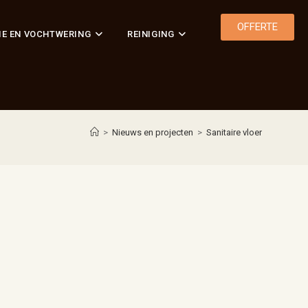
OFFERTE
IE EN VOCHTWERING
REINIGING
>
Nieuws en projecten
>
Sanitaire vloer