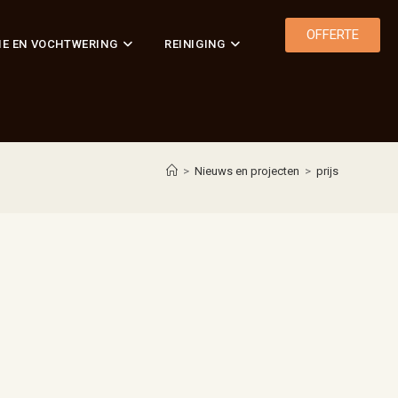
OFFERTE
IE EN VOCHTWERING
REINIGING
>
Nieuws en projecten
>
prijs