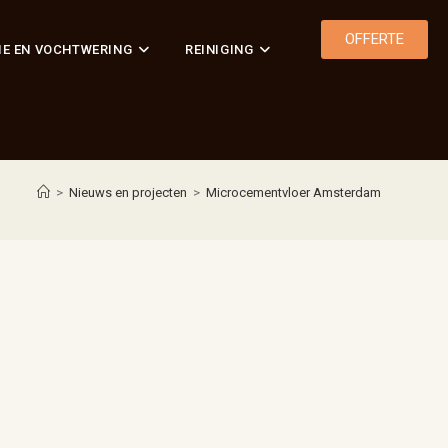
OFFERTE
IE EN VOCHTWERING
REINIGING
>
Nieuws en projecten
>
Microcementvloer Amsterdam