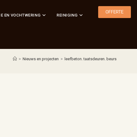
OFFERTE
IE EN VOCHTWERING
REINIGING
>
Nieuws en projecten
>
leefbeton. taatsdeuren. beurs