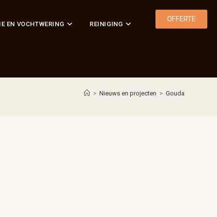
OFFERTE
IE EN VOCHTWERING
REINIGING
>
Nieuws en projecten
>
Gouda