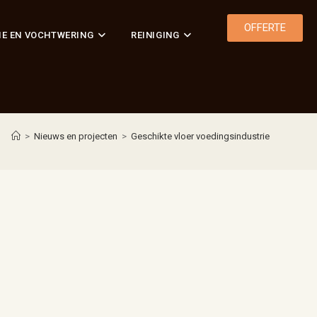
OFFERTE
IE EN VOCHTWERING
REINIGING
>
Nieuws en projecten
>
Geschikte vloer voedingsindustrie