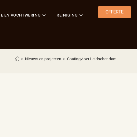
OFFERTE
IE EN VOCHTWERING
REINIGING
>
Nieuws en projecten
>
Coatingvloer Leidschendam