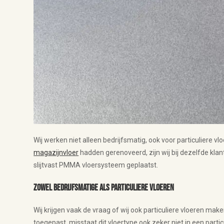
Wij werken niet alleen bedrijfsmatig, ook voor particuliere vlo
magazijnvloer
hadden gerenoveerd, zijn wij bij dezelfde klant
slijtvast PMMA vloersysteem geplaatst.
Zowel bedrijfsmatige als particuliere vloeren
Wij krijgen vaak de vraag of wij ook particuliere vloeren m
toegepast, misstaat dit vloertype ook zeker niet in een parti