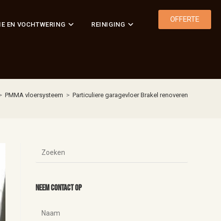
OFFERTE
IE EN VOCHTWERING
REINIGING
>
PMMA vloersysteem
>
Particuliere garagevloer Brakel renoveren
Neem contact op