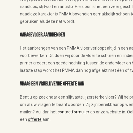
naadloos, slijtvast en antislip. Hierdoor is het een zeer gesch
naadloze karakter is PMMA bovendien gemakkelijk schoon te h
gebruiken als deze nat wordt.
Garagevloer aanbrengen
Het aanbrengen van een PMMA vloer verloopt altijd in een aa
voorbewerken. Dit doen wij door de vloer te schuren en, indi
primer creëert een goede hechting tussen de ondervloer en 
laatste stap wordt het PMMA dan nog afgelakt met één of 
Vraag een vrijblijvende offerte aan
Bent u op zoek naar een slijtvaste, ijzersterke vloer? Wij he
om al uw vragen te beantwoorden. Zij zijn bereikbaar op w
mailen? Vul dan het
contactformulier
op onze website in. Ook
een
offerte
aan.