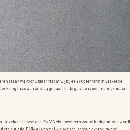
eren staan wij voor u klaar. Nadat wij bij een supermarkt in Brakel de
 ook nog thuis aan de slag gegaan. In de garage is een mooi, ijzersterk,
aken. Jazeker! Hoewel ons PMMA vloersysteem vooral bedrijfsmatig word
culiere situatie. PMMA is namelijk elastisch, scheur-overbruggend,