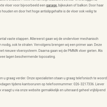
ikte vloer voor bijvoorbeeld een
garage
, bijkeuken of balkon. Door haar
ouden en door het hoge antislipgehalte is de vloer ook veilig te
ntal vaste stappen. Allereerst gaan wij de ondervloer mechanisch
en nodig, ook te stralen. Vervolgens brengen wij een primer aan. Deze
het nieuwe vloersysteem. Daarna gaan wij de PMMA vloer gieten. Als
twee lagen beschermende topcoating.
lpen u graag verder. Onze specialisten staan u graag telefonisch te woord
erkdagen tijdens kantooruren op telefoonnummer: 026-3217336. Liever
 vraagt u via onze website gemakkelijk en uiteraard geheel vrijblijvend