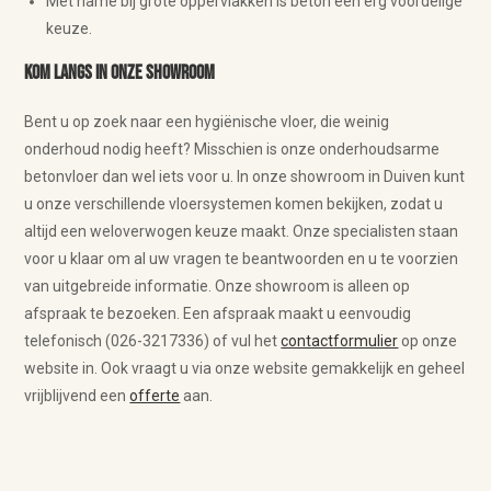
Met name bij grote oppervlakken is beton een erg voordelige
keuze.
Kom langs in onze showroom
Bent u op zoek naar een hygiënische vloer, die weinig
onderhoud nodig heeft? Misschien is onze onderhoudsarme
betonvloer dan wel iets voor u. In onze showroom in Duiven kunt
u onze verschillende vloersystemen komen bekijken, zodat u
altijd een weloverwogen keuze maakt. Onze specialisten staan
voor u klaar om al uw vragen te beantwoorden en u te voorzien
van uitgebreide informatie. Onze showroom is alleen op
afspraak te bezoeken. Een afspraak maakt u eenvoudig
telefonisch (026-3217336) of vul het
contactformulier
op onze
website in. Ook vraagt u via onze website gemakkelijk en geheel
vrijblijvend een
offerte
aan.