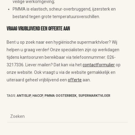
veilige werkomgeving;
PMMA is elastisch, scheur-overbruggend, ijzersterk en
bestand tegen grote temperatuursverschillen.
Vraag vrijblijvend een offerte aan
Bent u op zoek naar een hygiënische supermarktvloer? Wij
helpen u graag verder! Onze specialisten zijn op werkdagen
tijdens kantooruren bereikbaar via telefoonnummer: 026-
3217336. Liever mailen? Dat kan via het
contactformulier
op
onze website. Ook vraagt u via de website gemakkelijk en
uiteraard geheel vrijblijvend een
offerte
aan.
TAGS
:
ANTISLIP
,
HACCP
,
PMMA OOSTERBEEK
,
SUPERMARKTVLOER