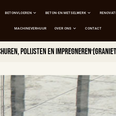
BETONVLOEREN
BETON-EN METSELWERK
RENOVAT
MACHINEVERHUUR
OVER ONS
CONTACT
huren, polijsten en impregneren (granie
>
natuursteen onderhoud
>
Natuur