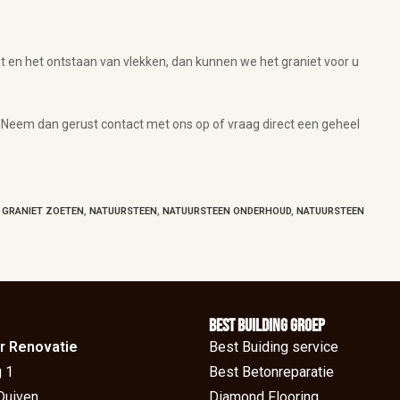
t en het ontstaan van vlekken, dan kunnen we het graniet voor u
 Neem dan gerust contact met ons op of vraag direct een geheel
GRANIET ZOETEN
,
NATUURSTEEN
,
NATUURSTEEN ONDERHOUD
,
NATUURSTEEN
BEst Building groep
r Renovatie
Best Buiding service
 1
Best Betonreparatie
Duiven
Diamond Flooring