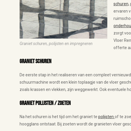
schuren,
ervaren 
ruimscho
onderhou
zorgt voo
Vloer Ren
Graniet schuren, polijsten en impregneren
offerte a
Graniet schuren
De eerste stap in het realiseren van een compleet vernieuwd
schuurmachine wordt een klein toplaagje van de vloer gesch
zoals krassen en vlekken, zijn weggewerkt. Ook eventuele ho
Graniet polijsten / zoeten
Na het schuren is het tijd om het graniet te
polijsten
of te zoe
hoogglans ontstaat. Bij zoeten wordt de granieten vloer gesch