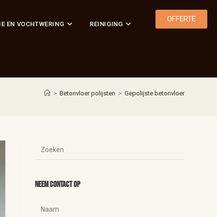
OFFERTE
IE EN VOCHTWERING
REINIGING
>
Betonvloer polijsten
>
Gepolijste betonvloer
Neem contact op