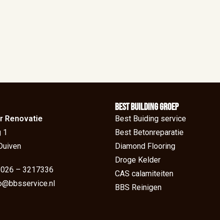
BEst Building groep
r Renovatie
Best Buiding service
 1
Best Betonreparatie
Duiven
Diamond Flooring
Droge Kelder
: 026 – 3217336
CAS calamiteiten
fo@bbsservice.nl
BBS Reinigen