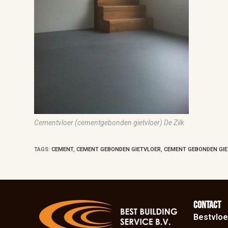
Cementvloer (cementgebonden gietvloer) De Zilk
TAGS
:
CEMENT
,
CEMENT GEBONDEN GIETVLOER
,
CEMENT GEBONDEN GIE
Contact
Bestvloe