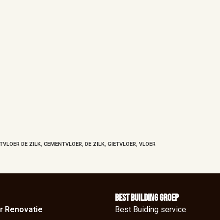
TVLOER DE ZILK
,
CEMENTVLOER
,
DE ZILK
,
GIETVLOER
,
VLOER
BEst Building groep
r Renovatie
Best Buiding service