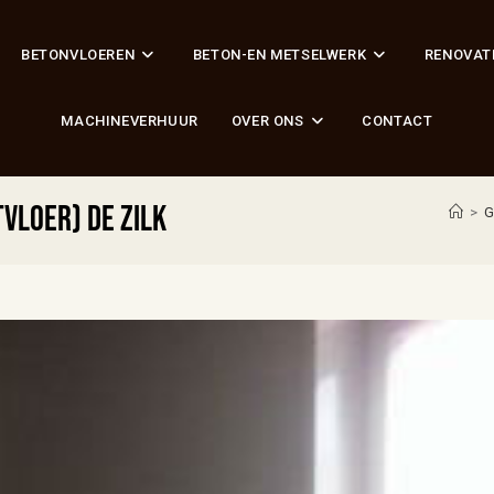
BETONVLOEREN
BETON-EN METSELWERK
RENOVAT
MACHINEVERHUUR
OVER ONS
CONTACT
vloer) De Zilk
>
G