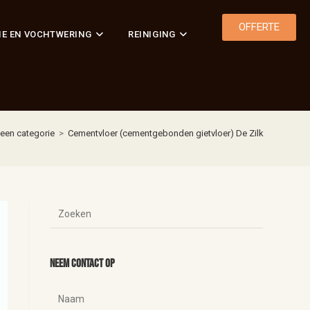
OFFERTE
IE EN VOCHTWERING
REINIGING
een categorie
>
Cementvloer (cementgebonden gietvloer) De Zilk
Neem contact op