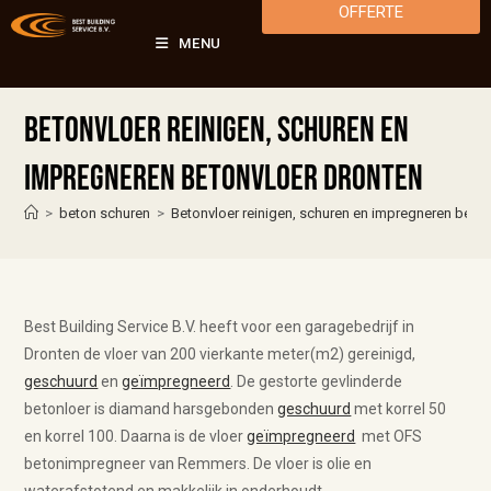
OFFERTE
MENU
Betonvloer reinigen, schuren en
impregneren betonvloer Dronten
>
beton schuren
>
Betonvloer reinigen, schuren en impregneren beto
Best Building Service B.V. heeft voor een garagebedrijf in
Dronten de vloer van 200 vierkante meter(m2) gereinigd,
geschuurd
en
geïmpregneerd
. De gestorte gevlinderde
betonloer is diamand harsgebonden
geschuurd
met korrel 50
en korrel 100. Daarna is de vloer
geïmpregneerd
met OFS
betonimpregneer van Remmers. De vloer is olie en