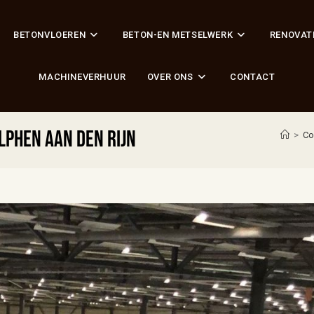
BETONVLOEREN
BETON-EN METSELWERK
RENOVAT
MACHINEVERHUUR
OVER ONS
CONTACT
lphen aan den Rijn
>
Co