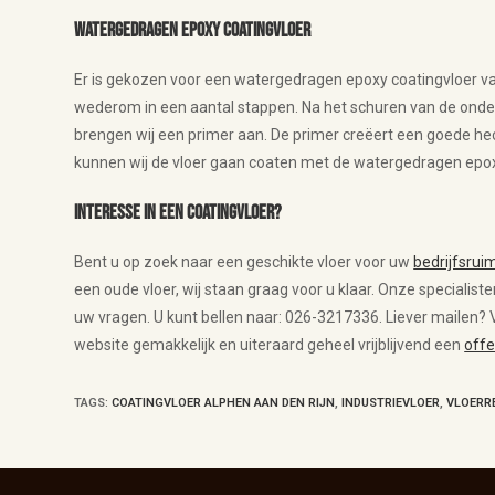
Watergedragen epoxy coatingvloer
Er is gekozen voor een watergedragen epoxy coatingvloer v
wederom in een aantal stappen. Na het schuren van de onde
brengen wij een primer aan. De primer creëert een goede he
kunnen wij de vloer gaan coaten met de watergedragen epox
Interesse in een coatingvloer?
Bent u op zoek naar een geschikte vloer voor uw
bedrijfsrui
een oude vloer, wij staan graag voor u klaar. Onze specialist
uw vragen. U kunt bellen naar: 026-3217336. Liever mailen? 
website gemakkelijk en uiteraard geheel vrijblijvend een
offe
TAGS
:
COATINGVLOER ALPHEN AAN DEN RIJN
,
INDUSTRIEVLOER
,
VLOERR