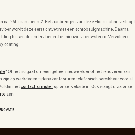
an ca. 250 gram per m2. Het aanbrengen van deze vloercoating verloop
rvloer wordt deze eerst ontvet met een schrobzuigmachine. Daarna
chting tussen de ondervloer en het nieuwe vloersysteem. Vervolgens
y coating.
mte
? Of het nu gaat om een geheel nieuwe vloer of het renoveren van
en zijn op werkdagen tijdens kantooruren telefonisch bereikbaar voor al
Vul dan het
contactformulier
op onze website in. Ook vraagt u via onze
rte
aan.
ENOVATIE