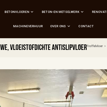
BETONVLOEREN
BETON-EN METSELWERK
RENOVAT
MACHINEVERHUUR
OVER ONS
CONTACT
we, vloeistofdichte antislipvloer
>
Troffelvloer
>