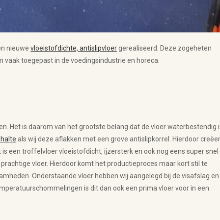
een nieuwe
vloeistofdichte, antislipvloer
gerealiseerd. Deze zogeheten
om vaak toegepast in de voedingsindustrie en horeca.
den. Het is daarom van het grootste belang dat de vloer waterbestendig i
ehalte
als wij deze aflakken met een grove antislipkorrel. Hierdoor creëe
 een troffelvloer vloeistofdicht, ijzersterk en ook nog eens super snel
 prachtige vloer. Hierdoor komt het productieproces maar kort stil te
aamheden. Onderstaande vloer hebben wij aangelegd bij de visafslag en
 temperatuurschommelingen is dit dan ook een prima vloer voor in een