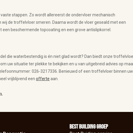
tal vaste stappen. Zo wordt allereerst de ondervloer mechanisch
n wij de troffelvloer smeren. Daarna wordt de vloer geseald met een
et een beschermende topcoating en een grove antislipkorrel.
el die waterbestendig is én niet glad wordt? Dan biedt onze troffelvloe
e om uw situatie ter plekke te bekijken en u van uitgebreid advies op maa
a telefoonnummer: 026-3217336. Benieuwd of een troffelvloer binnen u
el vrijblijvend een
offerte
aan.
EL
BEst Building groep