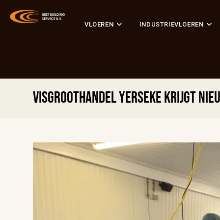
VLOEREN
INDUSTRIEVLOEREN
Visgroothandel Yerseke krijgt nieu