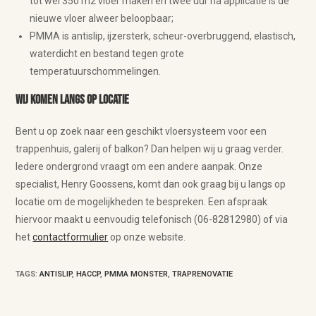
tot wel 350 m2 vloer maken en twee uur na applicatie is de
nieuwe vloer alweer beloopbaar;
PMMA is antislip, ijzersterk, scheur-overbruggend, elastisch,
waterdicht en bestand tegen grote
temperatuurschommelingen.
Wij komen langs op locatie
Bent u op zoek naar een geschikt vloersysteem voor een
trappenhuis, galerij of balkon? Dan helpen wij u graag verder.
Iedere ondergrond vraagt om een andere aanpak. Onze
specialist, Henry Goossens, komt dan ook graag bij u langs op
locatie om de mogelijkheden te bespreken. Een afspraak
hiervoor maakt u eenvoudig telefonisch (06-82812980) of via
het
contactformulier
op onze website.
TAGS
:
ANTISLIP
,
HACCP
,
PMMA MONSTER
,
TRAPRENOVATIE