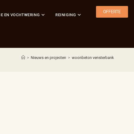
OFFERTE
IE EN VOCHTWERING
REINIGING
>
Nieuws en projecten
>
woonbeton vensterbank